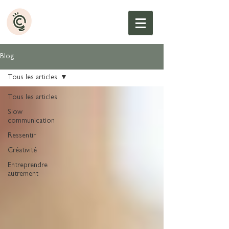
Blog
Tous les articles
Tous les articles
Slow
communication
Ressentir
Créativité
Entreprendre
autrement