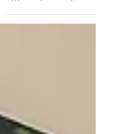
J'ai revisité le contenu du site de la marque
Hoppyz en 3 étapes. Voici lesquelles.