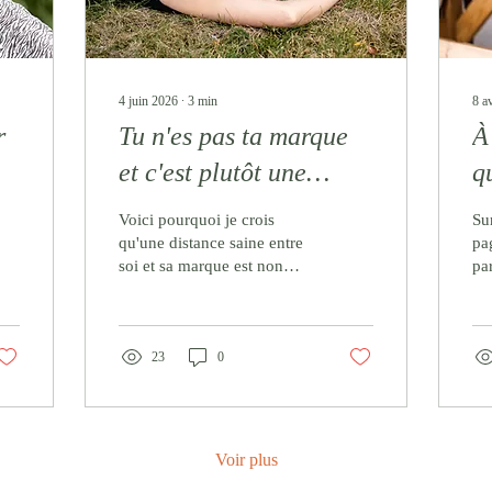
4 juin 2026
∙
3
min
8 a
r
Tu n'es pas ta marque
À
et c'est plutôt une
q
bonne nouvelle
é
Voici pourquoi je crois
Su
qu'une distance saine entre
pa
soi et sa marque est non
par
seulement possible, mais
pa
nécessaire.
po
23
0
Voir plus