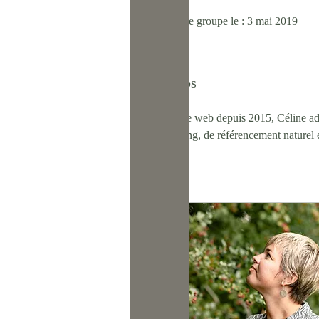
A rejoint le groupe le : 3 mai 2019
À propos
Rédactrice web depuis 2015, Céline ador
copywriting, de référencement naturel e
Posts