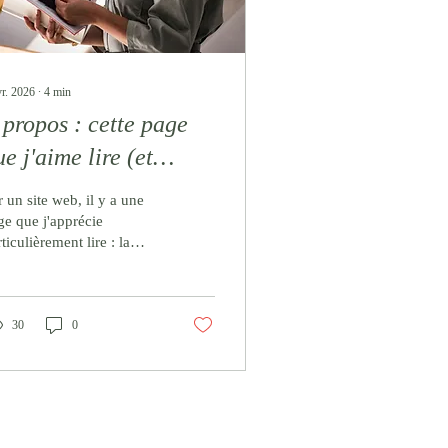
vr. 2026
∙
4
min
 propos : cette page
ue j'aime lire (et
crire)
r un site web, il y a une
ge que j'apprécie
ticulièrement lire : la
ge À propos. Voici
urquoi.
30
0