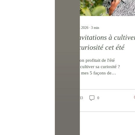
25 juin 2026
∙
3
min
5 invitations à cultive
ta curiosité cet été
Et si on profitait de l'été
pour cultiver sa curiosité ?
Voici mes 5 façons de
nourrir ton désir
d'apprendre et ta flamme
créative.
33
0