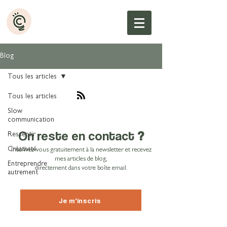
Blog
Tous les articles
Tous les articles
Slow
communication
On reste en contact
?
Ressentir
Créativité
Inscrivez-vous gratuitement à la newsletter et recevez
mes articles de blog,
Entreprendre
directement dans votre boîte email.
autrement
Je m'inscris