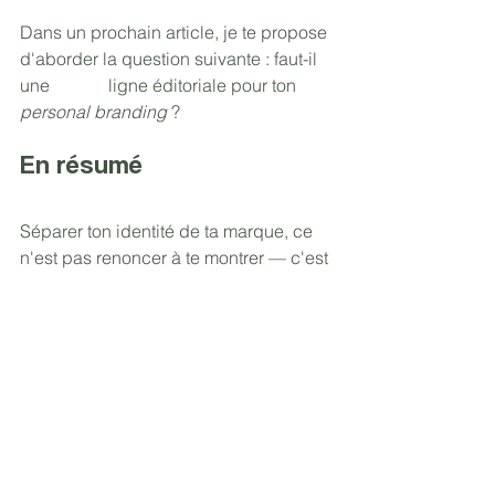
Dans un prochain article, je te propose 
d'aborder la question suivante : faut-il 
une 		ligne éditoriale pour ton 
personal branding
 ?
En résumé
Séparer ton identité de ta marque, ce 
n'est pas renoncer à te montrer — c'est 
te protéger, tout en construisant 
quelque chose qui peut durer au-delà 
de toi. Le 
personal branding
 fait le 
pont entre les 2 : il te permet d'
incarner 
ta marque sans en devenir l'otage
.
Besoin de clarifier ta stratégie de 
communication ? Je serais ravie d'en 