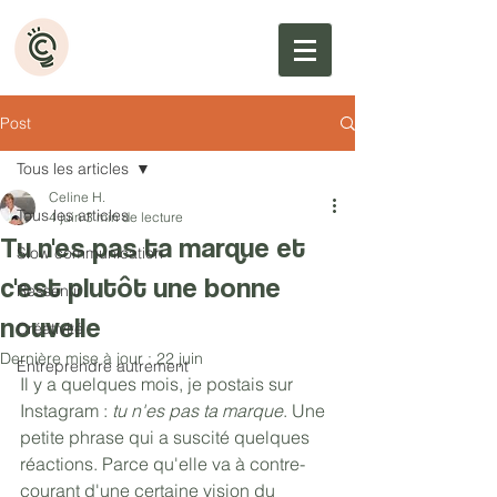
Post
Tous les articles
Celine H.
Tous les articles
4 juin
3 min de lecture
Tu n'es pas ta marque et
Slow communication
c'est plutôt une bonne
Ressentir
nouvelle
Créativité
Dernière mise à jour :
22 juin
Entreprendre autrement
Il y a quelques mois, je postais sur 
Instagram : 
tu n'es pas ta marque
. Une 
petite phrase qui a suscité quelques 
réactions. Parce qu'elle va à contre-
courant d'une certaine vision du 